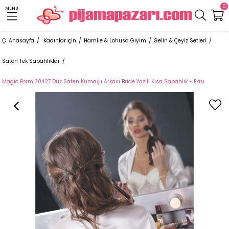
0
MENU
Anasayfa
Kadınlar İçin
Hamile & Lohusa Giyim
Gelin & Çeyiz Setleri
Saten Tek Sabahlıklar
Magic Form 30427 Düz Saten Kumaşlı Arkası Bride Yazılı Kısa Sabahlık - Ekru