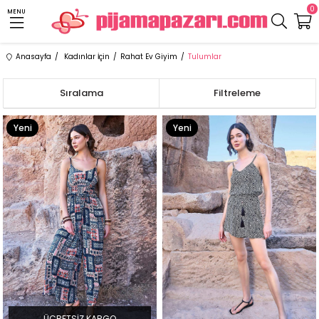
0
MENU
Anasayfa
Kadınlar İçin
Rahat Ev Giyim
Tulumlar
Sıralama
Filtreleme
Yeni
Yeni
Ürün
Ürün
ÜCRETSIZ KARGO