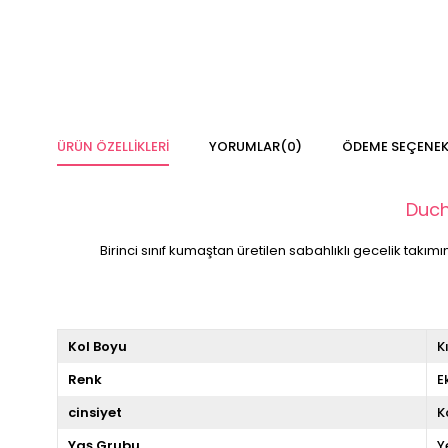
ÜRÜN ÖZELLIKLERI
YORUMLAR
(0)
ÖDEME SEÇENEK
Duch
Birinci sınıf kumaştan üretilen sabahlıklı gecelik takı
Kol Boyu
K
Renk
E
cinsiyet
K
Yaş Grubu
Y