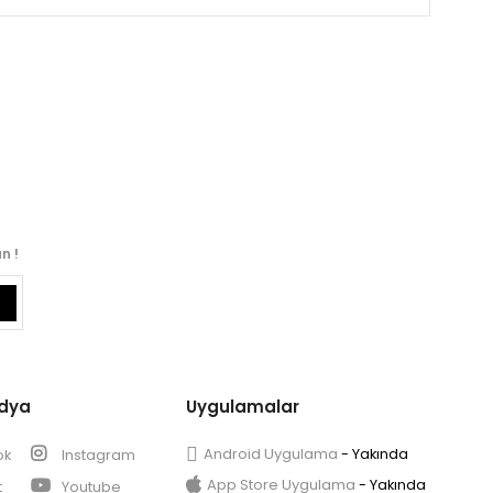
n !
edya
Uygulamalar
Android Uygulama
ok
Instagram
- Yakında
App Store Uygulama
- Yakında
t
Youtube