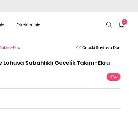
0
çin
Erkekler İçin
 Takım-Ekru
< < Önceki Sayfaya Dön
 Lohusa Sabahlıklı Gecelik Takım-Ekru
%
14
İndirim