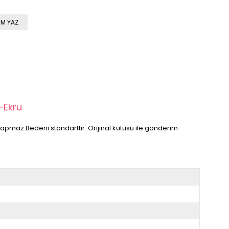
M YAZ
-Ekru
 yapmaz.Bedeni standarttır. Orijinal kutusu ile gönderim